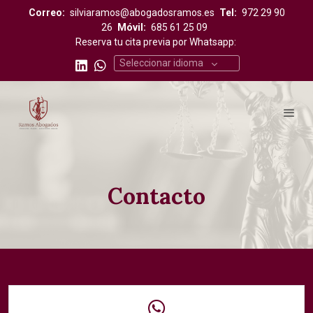
Correo:
silviaramos@abogadosramos.es
Tel:
972 29 90
26
Móvil:
685 61 25 09
Reserva tu cita previa por Whatsapp:
Seleccionar idioma
Contacto