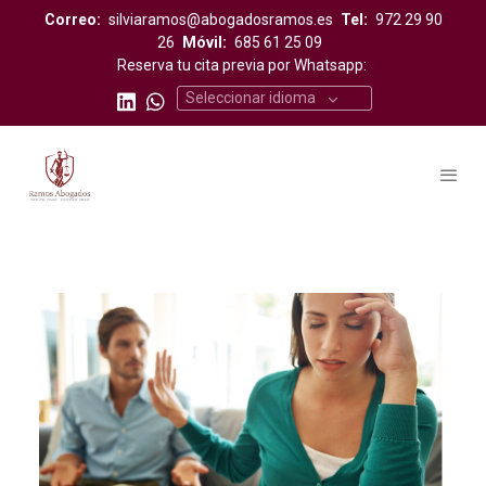
Correo:
silviaramos@abogadosramos.es
Tel:
972 29 90
26
Móvil:
685 61 25 09
Reserva tu cita previa por Whatsapp:
Seleccionar idioma