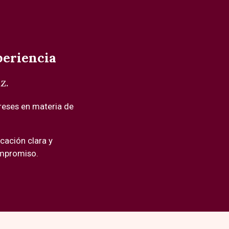
periencia
z.
reses en materia de
icación clara y
ompromiso.