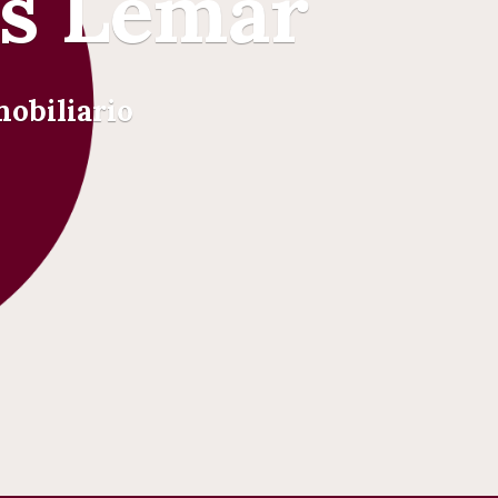
os Lemar
mobiliario