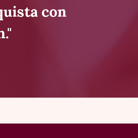
nquista con
."