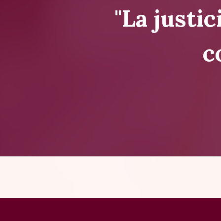
"La justic
c