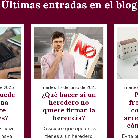
Últimas entradas en el blog
de 2025
martes 17 de junio de 2025
martes
puede
¿Qué hacer si un
una
heredero no
fr
re
quiere firmar la
co
es?
herencia?
arr
cóm
ar una
Descubre qué opciones
 haya
tienes si un heredero
Evita 